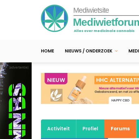
Mediwietsite
Mediwietforu
Alles over medicinale cannabis
HOME
NIEUWS / ONDERZOEK
MEDI
(advertentie)
Activiteit
Profiel
Forums