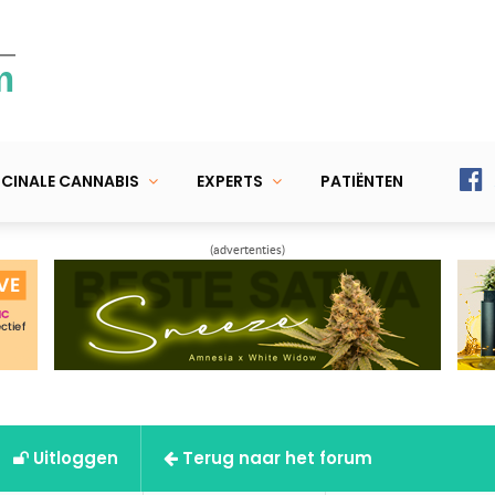
m
CINALE CANNABIS
EXPERTS
PATIËNTEN
(advertenties)
Uitloggen
Terug naar het forum