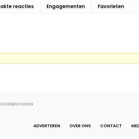
kte reacties
Engagementen
Favorieten
N VOORBEHOUDEN
ADVERTEREN
OVER ONS
CONTACT
MED