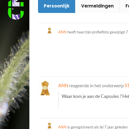
Persoonlijk
Vermeldingen
F
ANN
heeft haar/zijn profielfoto gewijzigd
7
ANN
reageerde in het onderwerp
S
Waar kom je aan de Capsules ? Heb 
ANN
is geregistreerd als lid
7 jaar geleden