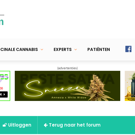
m
CINALE CANNABIS
EXPERTS
PATIËNTEN
(advertenties)
Uitloggen
Terug naar het forum