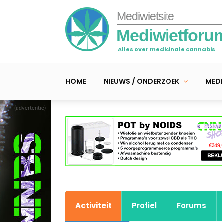
Mediwietsite
Mediwietforu
Alles over medicinale cannabis
HOME
NIEUWS / ONDERZOEK
MEDI
(advertentie)
Activiteit
Profiel
Forums