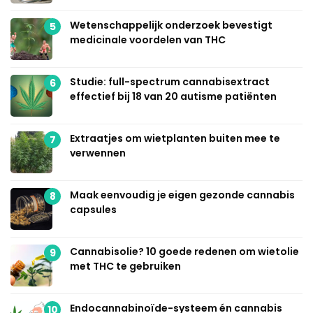
Wetenschappelijk onderzoek bevestigt
5
medicinale voordelen van THC
Studie: full-spectrum cannabisextract
6
effectief bij 18 van 20 autisme patiënten
Extraatjes om wietplanten buiten mee te
7
verwennen
Maak eenvoudig je eigen gezonde cannabis
8
capsules
Cannabisolie? 10 goede redenen om wietolie
9
met THC te gebruiken
Endocannabinoïde-systeem én cannabis
10