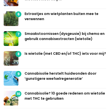
Extraatjes om wietplanten buiten mee te
6
verwennen
Smaakstoornissen (dysgeusie) bij chemo en
7
gebruik cannabisextracten (wietolie)
Is wietolie (met CBD en/of THC) iets voor mij?
8
Cannabisolie herstelt huidwonden door
9
‘gunstigere weefselregeneratie’
Cannabisolie? 10 goede redenen om wietolie
10
met THC te gebruiken