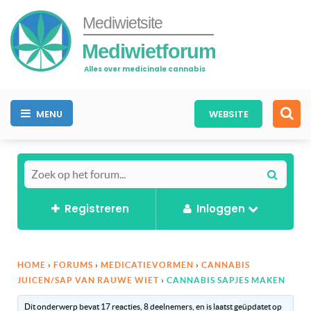
Mediwietsite
Mediwietforum
Alles over medicinale cannabis
MENU
WEBSITE
Registreren
Inloggen
HOME
›
FORUMS
›
MEDICATIEVORMEN
›
CANNABIS
JUICEN/SAP VAN RAUWE WIET
›
CANNABIS SAPJES MAKEN
Dit onderwerp bevat 17 reacties, 8 deelnemers, en is laatst geüpdatet op