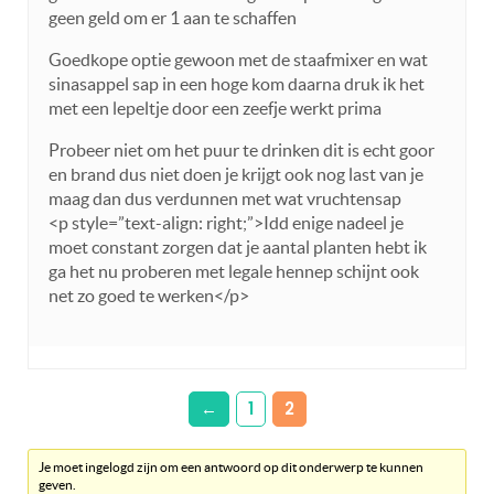
geen geld om er 1 aan te schaffen
Goedkope optie gewoon met de staafmixer en wat
sinasappel sap in een hoge kom daarna druk ik het
met een lepeltje door een zeefje werkt prima
Probeer niet om het puur te drinken dit is echt goor
en brand dus niet doen je krijgt ook nog last van je
maag dan dus verdunnen met wat vruchtensap
<p style=”text-align: right;”>Idd enige nadeel je
moet constant zorgen dat je aantal planten hebt ik
ga het nu proberen met legale hennep schijnt ook
net zo goed te werken</p>
←
1
2
Je moet ingelogd zijn om een antwoord op dit onderwerp te kunnen
geven.