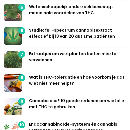
Wetenschappelijk onderzoek bevestigt
5
medicinale voordelen van THC
Studie: full-spectrum cannabisextract
6
effectief bij 18 van 20 autisme patiënten
Extraatjes om wietplanten buiten mee te
7
verwennen
Wat is THC-tolerantie en hoe voorkom je dat
8
wiet niet meer helpt?
Cannabisolie? 10 goede redenen om wietolie
9
met THC te gebruiken
Endocannabinoïde-systeem én cannabis
10