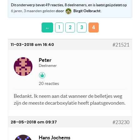
Dit onderwerp bevat 49 reacties, 8 deelnemers, en is laatst geüpdatet op
6 jaren, 3 maanden geleden
door
Birgit Oelbracht
.
←
1
2
3
4
11-03-2018 om 16:40
#21521
Peter
Deelnemer
20 reacties
Bedankt. Ik neem aan dat wanneer de belletjes weg
zijn de meeste decarboxylatie heeft plaatsgevonden.
28-05-2018 om 09:37
#23230
Hans Jochems