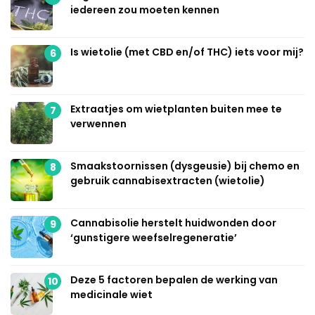
iedereen zou moeten kennen
Is wietolie (met CBD en/of THC) iets voor mij?
6
Extraatjes om wietplanten buiten mee te
7
verwennen
Smaakstoornissen (dysgeusie) bij chemo en
8
gebruik cannabisextracten (wietolie)
Cannabisolie herstelt huidwonden door
9
‘gunstigere weefselregeneratie’
Deze 5 factoren bepalen de werking van
10
medicinale wiet