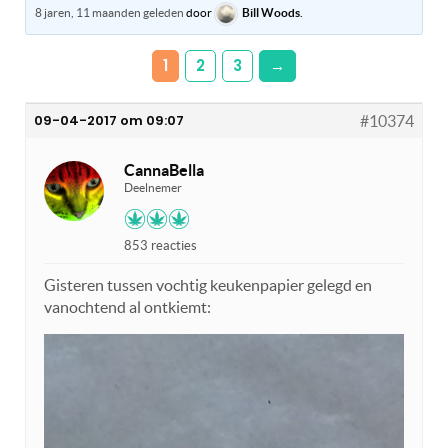
8 jaren, 11 maanden geleden
door
Bill Woods
.
1
2
3
→
09-04-2017 om 09:07
#10374
CannaBella
Deelnemer
853 reacties
Gisteren tussen vochtig keukenpapier gelegd en
vanochtend al ontkiemt: