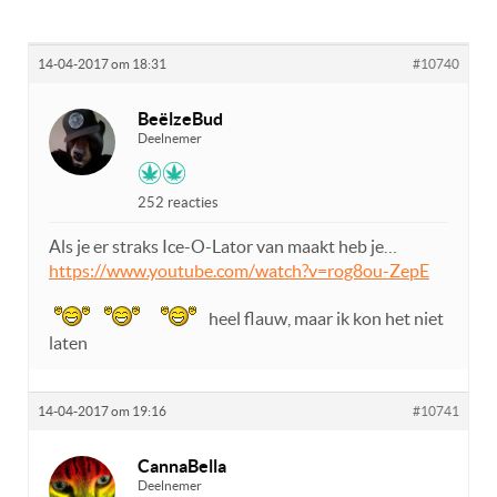
14-04-2017 om 18:31
#10740
BeëlzeBud
Deelnemer
252 reacties
Als je er straks Ice-O-Lator van maakt heb je…
https://www.youtube.com/watch?v=rog8ou-ZepE
heel flauw, maar ik kon het niet
laten
14-04-2017 om 19:16
#10741
CannaBella
Deelnemer