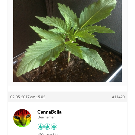
02-05-2017 om 15:02
#11420
CannaBella
Deelnemer
853 reacties