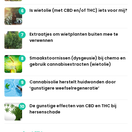
Is wietolie (met CBD en/of THC) iets voor mij?
6
Extraatjes om wietplanten buiten mee te
7
verwennen
Smaakstoornissen (dysgeusie) bij chemo en
8
gebruik cannabisextracten (wietolie)
Cannabisolie herstelt huidwonden door
9
‘gunstigere weefselregeneratie’
De gunstige effecten van CBD en THC bij
10
hersenschade