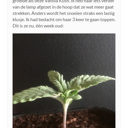
groeide als deze Vanilla Kush. Ik heb haar iets verder
van de lamp afgezet in de hoop dat ze wat meer gaat
strekken. Anders wordt het snoeien straks een lastig
klusje. Ik had bedacht om haar 3 keer te gaan toppen.
Dit is ze nu, één week oud: