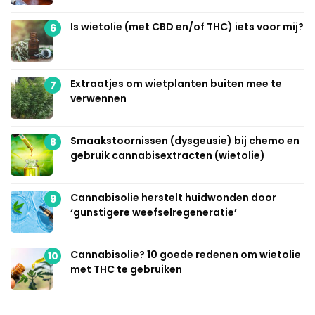
Is wietolie (met CBD en/of THC) iets voor mij?
6
Extraatjes om wietplanten buiten mee te
7
verwennen
Smaakstoornissen (dysgeusie) bij chemo en
8
gebruik cannabisextracten (wietolie)
Cannabisolie herstelt huidwonden door
9
‘gunstigere weefselregeneratie’
Cannabisolie? 10 goede redenen om wietolie
10
met THC te gebruiken