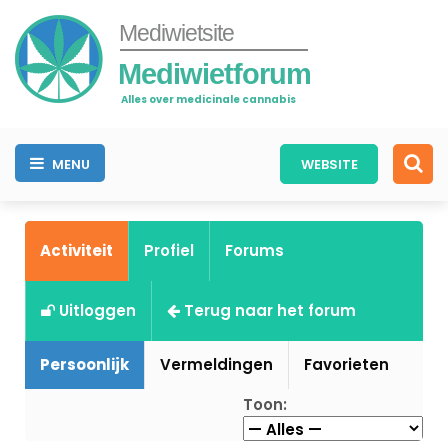
Mediwietsite
Mediwietforum
Alles over medicinale cannabis
MENU
WEBSITE
Activiteit
Profiel
Forums
Uitloggen
Terug naar het forum
Persoonlijk
Vermeldingen
Favorieten
Toon: