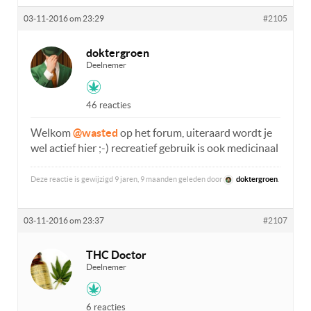
03-11-2016 om 23:29
#2105
doktergroen
Deelnemer
46 reacties
Welkom
@wasted
op het forum, uiteraard wordt je
wel actief hier ;-) recreatief gebruik is ook medicinaal
Deze reactie is gewijzigd 9 jaren, 9 maanden geleden door
doktergroen
.
03-11-2016 om 23:37
#2107
THC Doctor
Deelnemer
6 reacties