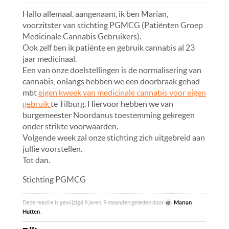
Hallo allemaal, aangenaam, ik ben Marian,
voorzitster van stichting PGMCG (Patiënten Groep
Medicinale Cannabis Gebruikers).
Ook zelf ben ik patiënte en gebruik cannabis al 23
jaar medicinaal.
Een van onze doelstellingen is de normalisering van
cannabis, onlangs hebben we een doorbraak gehad
mbt
eigen kweek van medicinale cannabis voor eigen
gebruik
te Tilburg. Hiervoor hebben we van
burgemeester Noordanus toestemming gekregen
onder strikte voorwaarden.
Volgende week zal onze stichting zich uitgebreid aan
jullie voorstellen.
Tot dan.
Stichting PGMCG
Deze reactie is gewijzigd 9 jaren, 9 maanden geleden door
Marian
Hutten
.