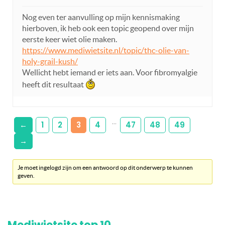
Nog even ter aanvulling op mijn kennismaking
hierboven, ik heb ook een topic geopend over mijn
eerste keer wiet olie maken.
https://www.mediwietsite.nl/topic/thc-olie-van-
holy-grail-kush/
Wellicht hebt iemand er iets aan. Voor fibromyalgie
heeft dit resultaat
…
←
1
2
3
4
47
48
49
→
Je moet ingelogd zijn om een antwoord op dit onderwerp te kunnen
geven.
Mediwietsite top 10