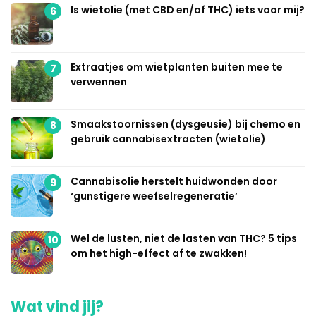
Is wietolie (met CBD en/of THC) iets voor mij?
6
Extraatjes om wietplanten buiten mee te
7
verwennen
Smaakstoornissen (dysgeusie) bij chemo en
8
gebruik cannabisextracten (wietolie)
Cannabisolie herstelt huidwonden door
9
‘gunstigere weefselregeneratie’
Wel de lusten, niet de lasten van THC? 5 tips
10
om het high-effect af te zwakken!
Wat vind jij?