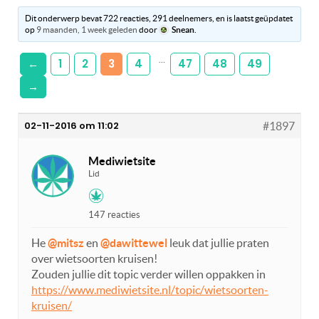
Dit onderwerp bevat 722 reacties, 291 deelnemers, en is laatst geüpdatet
op
9 maanden, 1 week geleden
door
Snean
.
…
←
1
2
3
4
47
48
49
→
02-11-2016 om 11:02
#1897
Mediwietsite
Lid
147 reacties
He
@mitsz
en
@dawittewel
leuk dat jullie praten
over wietsoorten kruisen!
Zouden jullie dit topic verder willen oppakken in
https://www.mediwietsite.nl/topic/wietsoorten-
kruisen/