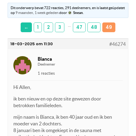
Dit onderwerp bevat 722 reacties, 291 deelnemers, en is laatst geüpdatet
op
9 maanden, 1 week geleden
door
Snean
.
…
←
1
2
3
47
48
49
18-03-2025 om 11:30
#46274
Bianca
Deelnemer
1 reacties
Hi Allen,
ik ben nieuw en op deze site gewezen door
betrokken familieleden.
mijn naam is Bianca, ik ben 40 jaar oud en ik ben
moeder van 2 dochters.
8 januari ben ik omgekiept in de sauna met