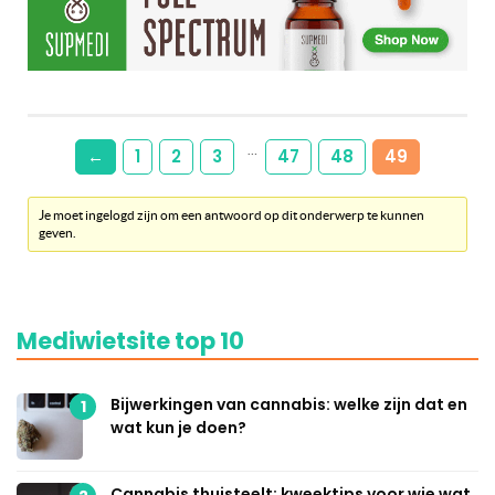
…
←
1
2
3
47
48
49
Je moet ingelogd zijn om een antwoord op dit onderwerp te kunnen
geven.
Mediwietsite top 10
Bijwerkingen van cannabis: welke zijn dat en
1
wat kun je doen?
Cannabis thuisteelt: kweektips voor wie wat