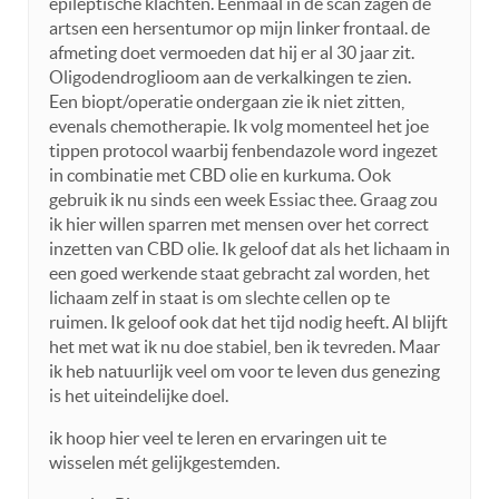
epileptische klachten. Eenmaal in de scan zagen de
artsen een hersentumor op mijn linker frontaal. de
afmeting doet vermoeden dat hij er al 30 jaar zit.
Oligodendroglioom aan de verkalkingen te zien.
Een biopt/operatie ondergaan zie ik niet zitten,
evenals chemotherapie. Ik volg momenteel het joe
tippen protocol waarbij fenbendazole word ingezet
in combinatie met CBD olie en kurkuma. Ook
gebruik ik nu sinds een week Essiac thee. Graag zou
ik hier willen sparren met mensen over het correct
inzetten van CBD olie. Ik geloof dat als het lichaam in
een goed werkende staat gebracht zal worden, het
lichaam zelf in staat is om slechte cellen op te
ruimen. Ik geloof ook dat het tijd nodig heeft. Al blijft
het met wat ik nu doe stabiel, ben ik tevreden. Maar
ik heb natuurlijk veel om voor te leven dus genezing
is het uiteindelijke doel.
ik hoop hier veel te leren en ervaringen uit te
wisselen mét gelijkgestemden.