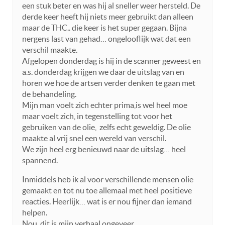
een stuk beter en was hij al sneller weer hersteld. De
derde keer heeft hij niets meer gebruikt dan alleen
maar de THC.. die keer is het super gegaan. Bijna
nergens last van gehad… ongelooflijk wat dat een
verschil maakte.
Afgelopen donderdag is hij in de scanner geweest en
a.s. donderdag krijgen we daar de uitslag van en
horen we hoe de artsen verder denken te gaan met
de behandeling.
Mijn man voelt zich echter prima,is wel heel moe
maar voelt zich, in tegenstelling tot voor het
gebruiken van de olie, zelfs echt geweldig. De olie
maakte al vrij snel een wereld van verschil.
We zijn heel erg benieuwd naar de uitslag… heel
spannend.
Inmiddels heb ik al voor verschillende mensen olie
gemaakt en tot nu toe allemaal met heel positieve
reacties. Heerlijk… wat is er nou fijner dan iemand
helpen.
Nou..dit is mijn verhaal ongeveer…