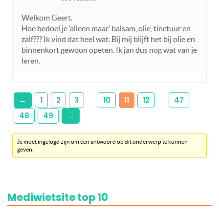
Welkom Geert.
Hoe bedoel je ‘alleen maar’ balsam, olie, tinctuur en
zalf??? Ik vind dat heel wat. Bij mij blijft het bij olie en
binnenkort gewoon opeten. Ik jan dus nog wat van je
leren.
…
…
←
1
2
3
10
11
12
47
48
49
→
Je moet ingelogd zijn om een antwoord op dit onderwerp te kunnen
geven.
Mediwietsite top 10