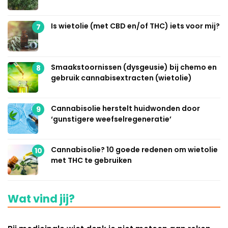
Is wietolie (met CBD en/of THC) iets voor mij?
7
Smaakstoornissen (dysgeusie) bij chemo en
8
gebruik cannabisextracten (wietolie)
Cannabisolie herstelt huidwonden door
9
‘gunstigere weefselregeneratie’
Cannabisolie? 10 goede redenen om wietolie
10
met THC te gebruiken
Wat vind jij?