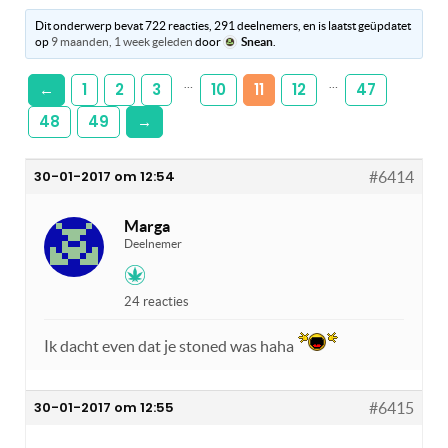
Dit onderwerp bevat 722 reacties, 291 deelnemers, en is laatst geüpdatet
op
9 maanden, 1 week geleden
door
Snean
.
…
…
←
1
2
3
10
11
12
47
48
49
→
30-01-2017 om 12:54
#6414
Marga
Deelnemer
24 reacties
Ik dacht even dat je stoned was haha
30-01-2017 om 12:55
#6415