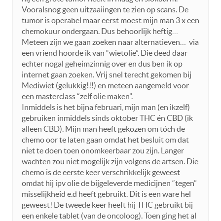
Vooralsnog geen uitzaaiingen te zien op scans. De
tumor is operabel maar eerst moest mijn man 3 x een
chemokuur ondergaan. Dus behoorlijk heftig…
Meteen zijn we gaan zoeken naar alternatieven… via
een vriend hoorde ik van “wietolie”. Die deed daar
echter nogal geheimzinnig over en dus ben ik op
internet gaan zoeken. Vrij snel terecht gekomen bij
Mediwiet (gelukkig!!!) en meteen aangemeld voor
een masterclass “zelf olie maken”.
Inmiddels is het bijna februari, mijn man (en ikzelf)
gebruiken inmiddels sinds oktober THC én CBD (ik
alleen CBD). Mijn man heeft gekozen om tóch de
chemo oor te laten gaan omdat het besluit om dat
niet te doen toen onomkeerbaar zou zijn. Langer
wachten zou niet mogelijk zijn volgens de artsen. Die
chemo is de eerste keer verschrikkelijk geweest
omdat hij ipv olie de bijgeleverde medicijnen “tegen”
misselijkheid e.d heeft gebruikt. Dit is een ware hel
geweest! De tweede keer heeft hij THC gebruikt bij
een enkele tablet (van de oncoloog). Toen ging het al