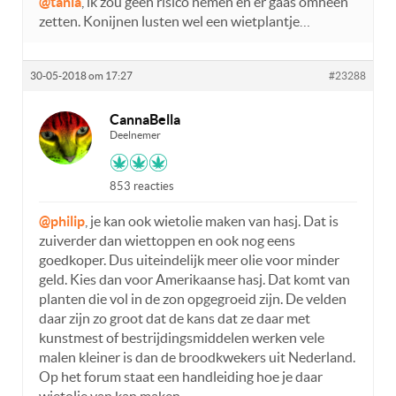
@tania
, ik zou geen risico nemen en er gaas omheen
zetten. Konijnen lusten wel een wietplantje…
30-05-2018 om 17:27
#23288
CannaBella
Deelnemer
853 reacties
@philip
, je kan ook wietolie maken van hasj. Dat is
zuiverder dan wiettoppen en ook nog eens
goedkoper. Dus uiteindelijk meer olie voor minder
geld. Kies dan voor Amerikaanse hasj. Dat komt van
planten die vol in de zon opgegroeid zijn. De velden
daar zijn zo groot dat de kans dat ze daar met
kunstmest of bestrijdingsmiddelen werken vele
malen kleiner is dan de broodkwekers uit Nederland.
Op het forum staat een handleiding hoe je daar
wietolie van kan maken.