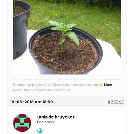
Dit onderwerp is gewijzigd 7 jaren, 6 maanden geleden door
Mare
.
Reden: topic verplaatst naar juist forum
19-05-2018 om 18:50
#23065
tania de bruycker
Deelnemer