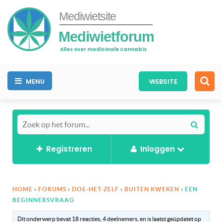
Mediwietsite
Mediwietforum
Alles over medicinale cannabis
MENU
WEBSITE
Registreren
Inloggen
HOME
›
FORUMS
›
DOE-HET-ZELF
›
BUITEN KWEKEN
›
EEN
BEGINNERSVRAAG
Dit onderwerp bevat 18 reacties, 4 deelnemers, en is laatst geüpdatet op