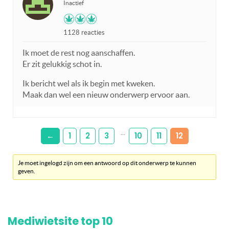
Inactief
1128 reacties
Ik moet de rest nog aanschaffen.
Er zit gelukkig schot in.
Ik bericht wel als ik begin met kweken.
Maak dan wel een nieuw onderwerp ervoor aan.
…
←
1
2
3
10
11
12
Je moet ingelogd zijn om een antwoord op dit onderwerp te kunnen
geven.
Mediwietsite top 10