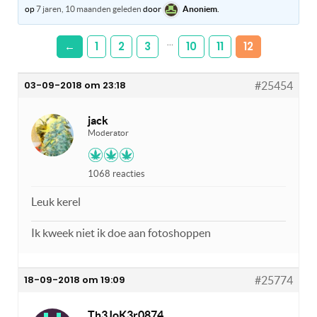
op
7 jaren, 10 maanden geleden
door
Anoniem
.
…
←
1
2
3
10
11
12
03-09-2018 om 23:18
#25454
jack
Moderator
1068 reacties
Leuk kerel
Ik kweek niet ik doe aan fotoshoppen
18-09-2018 om 19:09
#25774
Th3JoK3r0874