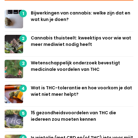
Bijwerkingen van cannabis: welke zijn dat en
1
wat kun je doen?
Cannabis thuisteelt: kweektips voor wie wat
2
meer mediwiet nodig heeft
Wetenschappelijk onderzoek bevestigt
3
medicinale voordelen van THC
Wat is THC-tolerantie en hoe voorkom je dat
4
wiet niet meer helpt?
15 gezondheidsvoordelen van THC die
5
iedereen zou moeten kennen
Is wietolie (met CBD en/of THC) iets voor mij?