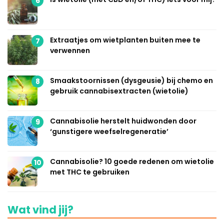
6
Extraatjes om wietplanten buiten mee te
7
verwennen
Smaakstoornissen (dysgeusie) bij chemo en
8
gebruik cannabisextracten (wietolie)
Cannabisolie herstelt huidwonden door
9
‘gunstigere weefselregeneratie’
Cannabisolie? 10 goede redenen om wietolie
10
met THC te gebruiken
Wat vind jij?