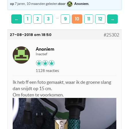
op
7 jaren, 10 maanden geleden
door
Anoniem
.
…
←
1
2
3
9
10
11
12
→
27-08-2018 om 18:50
#25302
Anoniem
Inactief
1128 reacties
Ik heb ff een foto gemaakt, waar ik de groene slang
dan snijdt op 15 cm.
Om fouten te voorkomen.