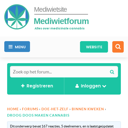
Mediwietsite
Mediwietforum
Alles over medicinale cannabis
MENU
WEBSITE
Registreren
Inloggen
HOME
›
FORUMS
›
DOE-HET-ZELF
›
BINNEN KWEKEN
›
DROOG DOOS MAKEN CANNABIS
Dit onderwerp bevat 167 reacties, 5 deelnemers, en is laatst geüpdatet