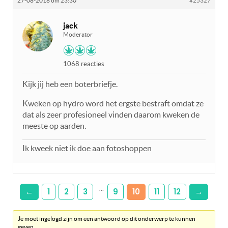
27-08-2018 om 23:30
#25327
jack
Moderator
1068 reacties
Kijk jij heb een boterbriefje.
Kweken op hydro word het ergste bestraft omdat ze
dat als zeer profesioneel vinden daarom kweken de
meeste op aarden.
Ik kweek niet ik doe aan fotoshoppen
…
←
1
2
3
9
10
11
12
→
Je moet ingelogd zijn om een antwoord op dit onderwerp te kunnen
geven.