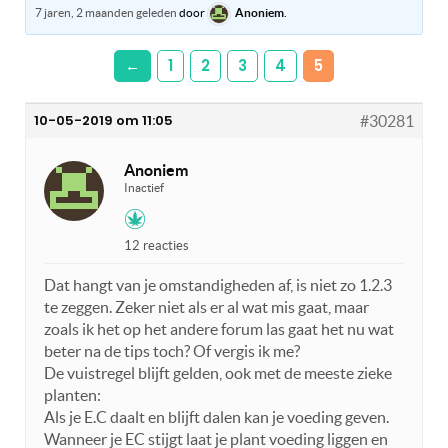
7 jaren, 2 maanden geleden
door
Anoniem
.
←
1
2
3
4
5
10-05-2019 om 11:05
#30281
Anoniem
Inactief
12 reacties
Dat hangt van je omstandigheden af, is niet zo 1.2.3
te zeggen. Zeker niet als er al wat mis gaat, maar
zoals ik het op het andere forum las gaat het nu wat
beter na de tips toch? Of vergis ik me?
De vuistregel blijft gelden, ook met de meeste zieke
planten:
Als je E.C daalt en blijft dalen kan je voeding geven.
Wanneer je EC stijgt laat je plant voeding liggen en