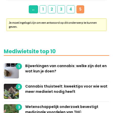
←
1
2
3
4
5
Je moet ingelogd zijn om een antwoord op dit onderwerp te kunnen
geven.
Mediwietsite top 10
Bijwerkingen van cannabis: welke zijn dat en
1
wat kun je doen?
Cannabis thuisteelt: kweektips voor wie wat
2
meer mediwiet nodig heeft
Wetenschappelijk onderzoek bevestigt
3
medicinale voordelen van THC