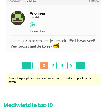
19-04-2019 om 14:26
#30006
Anoniem
Inactief
12 reacties
Hopelijk zijn ze een beetje herstelt. 19ml is wat veel!
Veel succes met de kweek
←
1
2
3
4
5
→
Je moet ingelogd zijn om een antwoord op dit onderwerp te kunnen
geven.
Mediwietsite top 10