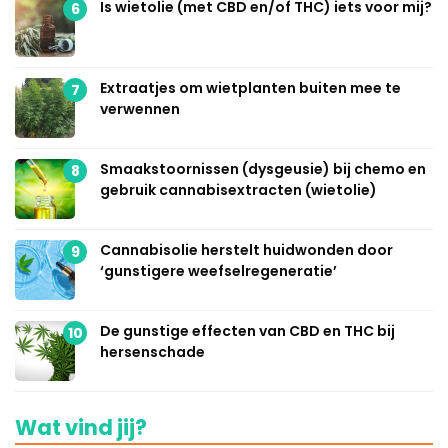
Is wietolie (met CBD en/of THC) iets voor mij?
6
Extraatjes om wietplanten buiten mee te
7
verwennen
Smaakstoornissen (dysgeusie) bij chemo en
8
gebruik cannabisextracten (wietolie)
Cannabisolie herstelt huidwonden door
9
‘gunstigere weefselregeneratie’
De gunstige effecten van CBD en THC bij
10
hersenschade
Wat vind jij?