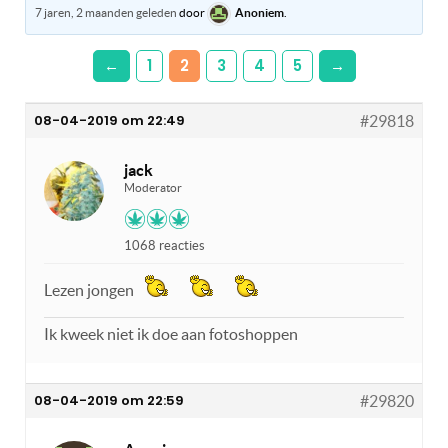
7 jaren, 2 maanden geleden
door
Anoniem
.
←
1
2
3
4
5
→
08-04-2019 om 22:49
#29818
jack
Moderator
1068 reacties
Lezen jongen
Ik kweek niet ik doe aan fotoshoppen
08-04-2019 om 22:59
#29820