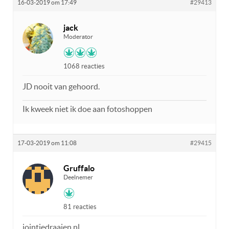
16-03-2019 om 17:49
#29413
jack
Moderator
1068 reacties
JD nooit van gehoord.
Ik kweek niet ik doe aan fotoshoppen
17-03-2019 om 11:08
#29415
Gruffalo
Deelnemer
81 reacties
jointjedraaien.nl