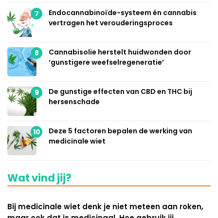
Endocannabinoïde-systeem én cannabis
7
vertragen het verouderingsproces
Cannabisolie herstelt huidwonden door
8
‘gunstigere weefselregeneratie’
De gunstige effecten van CBD en THC bij
9
hersenschade
Deze 5 factoren bepalen de werking van
10
medicinale wiet
Wat vind jij?
Bij medicinale wiet denk je niet meteen aan roken,
maar ook dat is medicinaal. Hoe gebruik jij