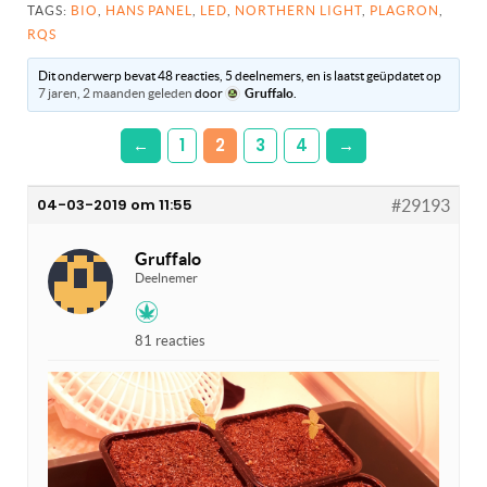
TAGS:
BIO
,
HANS PANEL
,
LED
,
NORTHERN LIGHT
,
PLAGRON
,
RQS
Dit onderwerp bevat 48 reacties, 5 deelnemers, en is laatst geüpdatet op
7 jaren, 2 maanden geleden
door
Gruffalo
.
←
1
2
3
4
→
04-03-2019 om 11:55
#29193
Gruffalo
Deelnemer
81 reacties