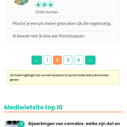
1068 reacties
Mocht je een ph meter gebruiken ijk die regelmatig.
Ik kweek niet ik doe aan fotoshoppen
←
1
2
3
4
→
Je moet ingelogd zijn om een antwoord op dit onderwerp te kunnen
geven.
Mediwietsite top 10
Bijwerkingen van cannabis: welke zijn dat en
1