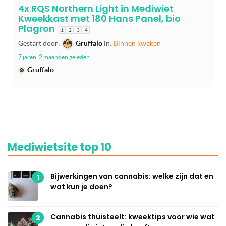
4x RQS Northern Light in Mediwiet
Kweekkast met 180 Hans Panel, bio
Plagron
1
2
3
4
Gestart door:
Gruffalo
in:
Binnen kweken
7 jaren, 2 maanden geleden
Gruffalo
Mediwietsite top 10
Bijwerkingen van cannabis: welke zijn dat en
1
wat kun je doen?
Cannabis thuisteelt: kweektips voor wie wat
2