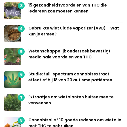
15 gezondheidsvoordelen van THC die
3
iedereen zou moeten kennen
Gebruikte wiet uit de vaporizer (AVB) – Wat
4
kun je ermee?
Wetenschappelijk onderzoek bevestigt
5
medicinale voordelen van THC
Studie: full-spectrum cannabisextract
6
effectief bij 18 van 20 autisme patiënten
Extraatjes om wietplanten buiten mee te
7
verwennen
Cannabisolie? 10 goede redenen om wietolie
8
met THC te gebruiken