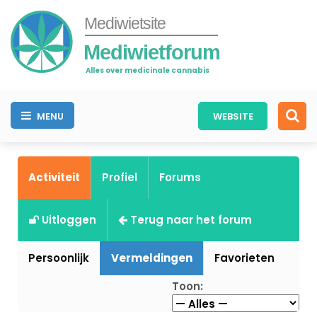
Mediwietsite
Mediwietforum
Alles over medicinale cannabis
MENU
WEBSITE
Activiteit
Profiel
Forums
Uitloggen
Terug naar het forum
Persoonlijk
Vermeldingen
Favorieten
Toon: