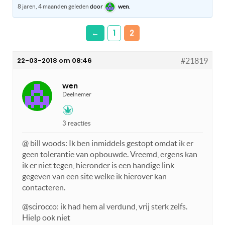
8 jaren, 4 maanden geleden
door
wen
.
←
1
2
22-03-2018 om 08:46
#21819
wen
Deelnemer
3 reacties
@ bill woods: Ik ben inmiddels gestopt omdat ik er
geen tolerantie van opbouwde. Vreemd, ergens kan
ik er niet tegen, hieronder is een handige link
gegeven van een site welke ik hierover kan
contacteren.
@scirocco: ik had hem al verdund, vrij sterk zelfs.
Hielp ook niet