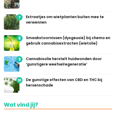
Extraatjes om wietplanten buiten mee te
7
verwennen
Smaakstoornissen (dysgeusie) bij chemo en
8
gebruik cannabisextracten (wietolie)
Cannabisolie herstelt huidwonden door
9
‘gunstigere weefselregeneratie’
De gunstige effecten van CBD en THC bij
10
hersenschade
Wat vind jij?