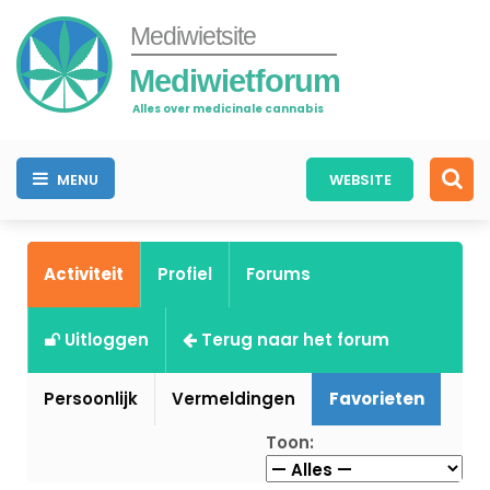
Mediwietsite
Mediwietforum
Alles over medicinale cannabis
MENU
WEBSITE
Activiteit
Profiel
Forums
Uitloggen
Terug naar het forum
Persoonlijk
Vermeldingen
Favorieten
Toon: