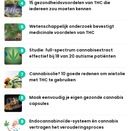
15 gezondheidsvoordelen van THC die
4
iedereen zou moeten kennen
Wetenschappelijk onderzoek bevestigt
5
medicinale voordelen van THC
Studie: full-spectrum cannabisextract
6
effectief bij 18 van 20 autisme patiënten
Cannabisolie? 10 goede redenen om wietolie
7
met THC te gebruiken
Maak eenvoudig je eigen gezonde cannabis
8
capsules
Endocannabinoïde-systeem én cannabis
9
vertragen het verouderingsproces