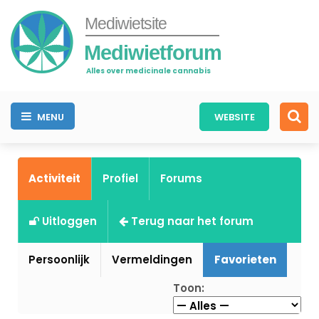
Mediwietsite
Mediwietforum
Alles over medicinale cannabis
MENU
WEBSITE
Activiteit
Profiel
Forums
Uitloggen
Terug naar het forum
Persoonlijk
Vermeldingen
Favorieten
Toon: