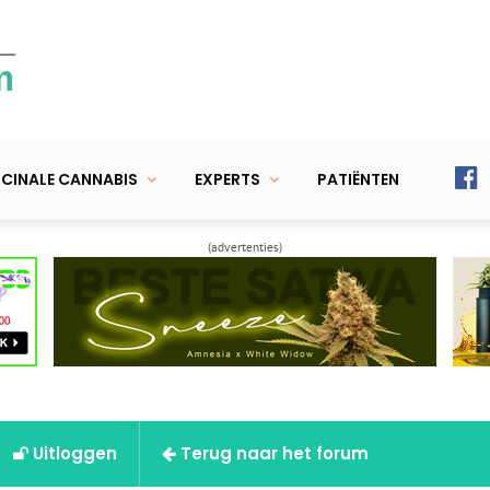
m
CINALE CANNABIS
EXPERTS
PATIËNTEN
(advertenties)
Uitloggen
Terug naar het forum