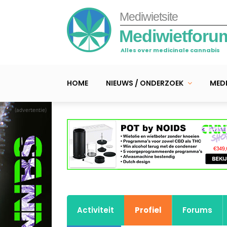
Mediwietsite
Mediwietforu
Alles over medicinale cannabis
HOME
NIEUWS / ONDERZOEK
MEDI
(advertentie)
Activiteit
Profiel
Forums