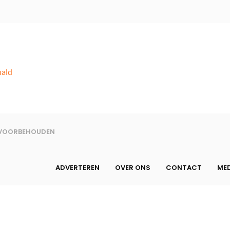
nald
N VOORBEHOUDEN
ADVERTEREN
OVER ONS
CONTACT
MED