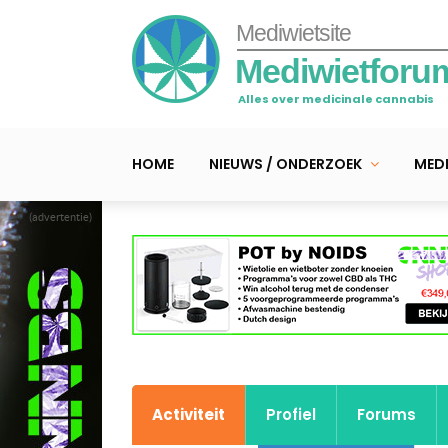
Mediwietsite
Mediwietforu
Alles over medicinale cannabis
HOME
NIEUWS / ONDERZOEK
MEDI
(advertentie)
Activiteit
Profiel
Forums