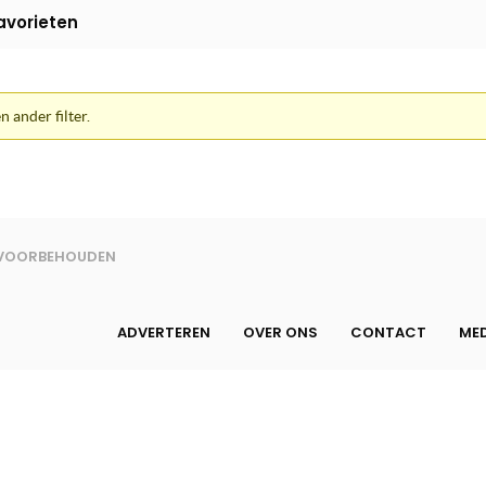
avorieten
n ander filter.
N VOORBEHOUDEN
ADVERTEREN
OVER ONS
CONTACT
MED