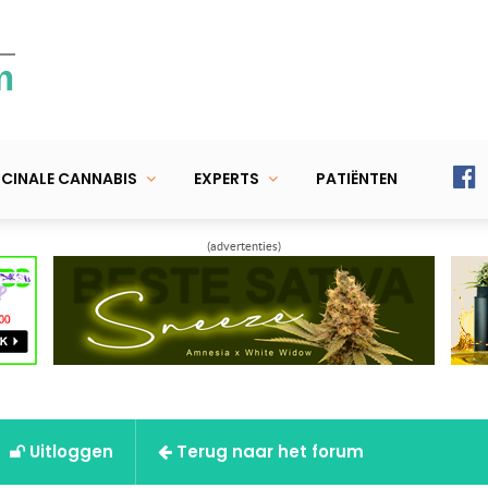
m
CINALE CANNABIS
EXPERTS
PATIËNTEN
(advertenties)
Uitloggen
Terug naar het forum