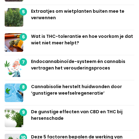
Extraatjes om wietplanten buiten mee te
5
verwennen
Wat is THC-tolerantie en hoe voorkom je dat
6
wiet niet meer helpt?
Endocannabinoïde-systeem én cannabis
7
vertragen het verouderingsproces
Cannabisolie herstelt huidwonden door
8
‘gunstigere weefselregeneratie’
De gunstige effecten van CBD en THC bij
9
hersenschade
Deze 5 factoren bepalen de werking van
10