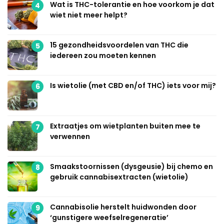
Wat is THC-tolerantie en hoe voorkom je dat
4
wiet niet meer helpt?
15 gezondheidsvoordelen van THC die
5
iedereen zou moeten kennen
Is wietolie (met CBD en/of THC) iets voor mij?
6
Extraatjes om wietplanten buiten mee te
7
verwennen
Smaakstoornissen (dysgeusie) bij chemo en
8
gebruik cannabisextracten (wietolie)
Cannabisolie herstelt huidwonden door
9
‘gunstigere weefselregeneratie’