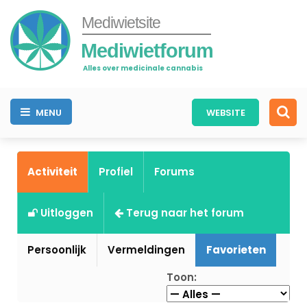
Mediwietsite
Mediwietforum
Alles over medicinale cannabis
MENU
WEBSITE
Activiteit
Profiel
Forums
Uitloggen
Terug naar het forum
Persoonlijk
Vermeldingen
Favorieten
Toon: