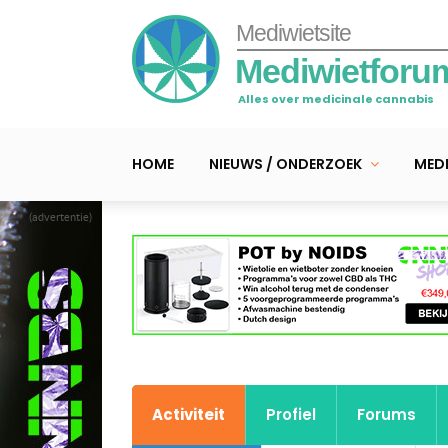
Mediwietsite
Mediwietforu
Alles over medicinale cannabis
HOME
NIEUWS / ONDERZOEK
MEDI
(advertentie)
Activiteit
Profiel
Forums