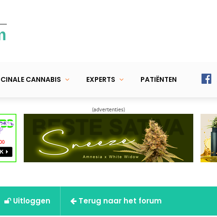
m
CINALE CANNABIS
EXPERTS
PATIËNTEN
(advertenties)
Uitloggen
Terug naar het forum