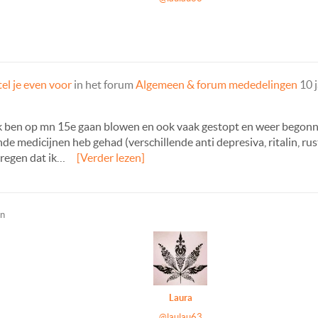
tel je even voor
in het forum
Algemeen & forum mededelingen
10 
. Ik ben op mn 15e gaan blowen en ook vaak gestopt en weer begon
de medicijnen heb gehad (verschillende anti depresiva, ritalin, rus
kregen dat ik…
[Verder lezen]
en
Laura
@laulau63