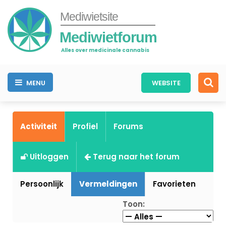
Mediwietsite
Mediwietforum
Alles over medicinale cannabis
MENU
WEBSITE
Activiteit
Profiel
Forums
Uitloggen
Terug naar het forum
Persoonlijk
Vermeldingen
Favorieten
Toon: