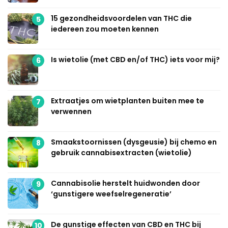
15 gezondheidsvoordelen van THC die
5
iedereen zou moeten kennen
Is wietolie (met CBD en/of THC) iets voor mij?
6
Extraatjes om wietplanten buiten mee te
7
verwennen
Smaakstoornissen (dysgeusie) bij chemo en
8
gebruik cannabisextracten (wietolie)
Cannabisolie herstelt huidwonden door
9
‘gunstigere weefselregeneratie’
De gunstige effecten van CBD en THC bij
10