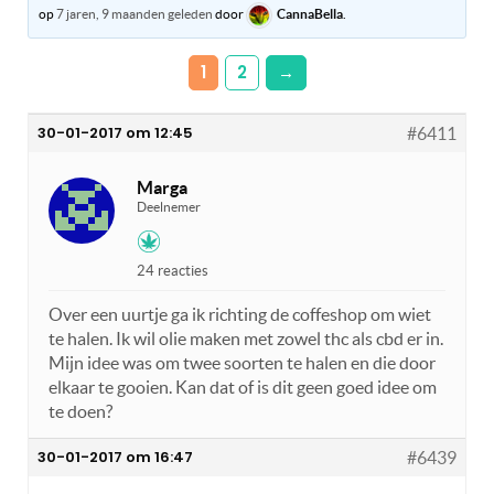
op
7 jaren, 9 maanden geleden
door
CannaBella
.
1
2
→
30-01-2017 om 12:45
#6411
Marga
Deelnemer
24 reacties
Over een uurtje ga ik richting de coffeshop om wiet
te halen. Ik wil olie maken met zowel thc als cbd er in.
Mijn idee was om twee soorten te halen en die door
elkaar te gooien. Kan dat of is dit geen goed idee om
te doen?
30-01-2017 om 16:47
#6439