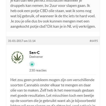
je kan dan wel perfect inschatten wanneer je
druppels kan nemen, bv 2uur voor slapen gaan. Ik
heb ook een potje CBD olie staan, wat ik soms nog
wat bij gebruik, of wanneer ik de thc iets te hard voel.
Je zou je olie dus bv ook kunnen mengen met een
aangekocht potje cbd? Dit kan je in NL vrij verkrijgen.
31-01-2017 om 11:14
#6495
Sen-C
Deelnemer
230 reacties
Het zou geen probleem mogen zijn om verschillende
soorten Cannabis onder elkaar te mengen en daar
olie van te maken. Zelf heb ik het meermaals gedaan
met goede resultaten. Let misschien toch een beetje
op de soorten die je gebruikt want als je bijvoorbeeld
lekker wil gaan slapen en d’r zitten kei-veel sativa’s in