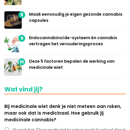
Maak eenvoudig je eigen gezonde cannabis
8
capsules
Endocannabinoïde-systeem én cannabis
9
vertragen het verouderingsproces
Deze 5 factoren bepalen de werking van
10
medicinale wiet
Wat vind jij?
Bij medicinale wiet denk je niet meteen aan roken,
maar ook dat is medicinaal. Hoe gebruik jij
medicinale cannabis?
Ik rook het. Door mediwiet te roken merk ik vrijwel direct