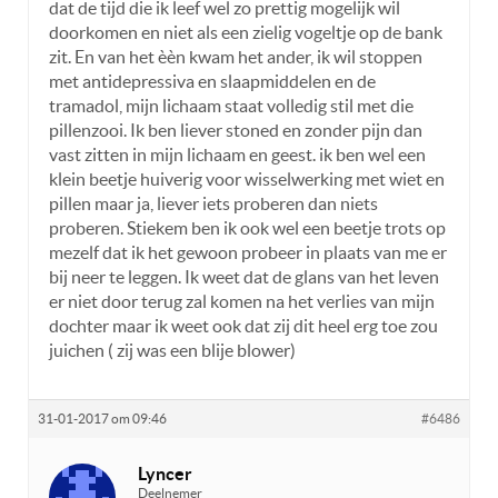
dat de tijd die ik leef wel zo prettig mogelijk wil
doorkomen en niet als een zielig vogeltje op de bank
zit. En van het èèn kwam het ander, ik wil stoppen
met antidepressiva en slaapmiddelen en de
tramadol, mijn lichaam staat volledig stil met die
pillenzooi. Ik ben liever stoned en zonder pijn dan
vast zitten in mijn lichaam en geest. ik ben wel een
klein beetje huiverig voor wisselwerking met wiet en
pillen maar ja, liever iets proberen dan niets
proberen. Stiekem ben ik ook wel een beetje trots op
mezelf dat ik het gewoon probeer in plaats van me er
bij neer te leggen. Ik weet dat de glans van het leven
er niet door terug zal komen na het verlies van mijn
dochter maar ik weet ook dat zij dit heel erg toe zou
juichen ( zij was een blije blower)
31-01-2017 om 09:46
#6486
Lyncer
Deelnemer