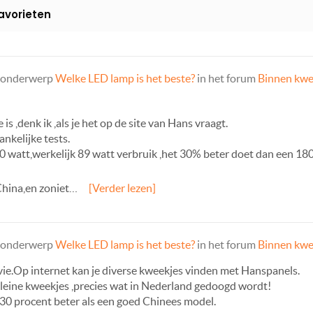
avorieten
t onderwerp
Welke LED lamp is het beste?
in het forum
Binnen kw
 is ,denk ik ,als je het op de site van Hans vraagt.
nkelijke tests.
0 watt,werkelijk 89 watt verbruik ,het 30% beter doet dan een 18
China,en zoniet…
[Verder lezen]
t onderwerp
Welke LED lamp is het beste?
in het forum
Binnen kw
evie.Op internet kan je diverse kweekjes vinden met Hanspanels.
 kleine kweekjes ,precies wat in Nederland gedoogd wordt!
30 procent beter als een goed Chinees model.