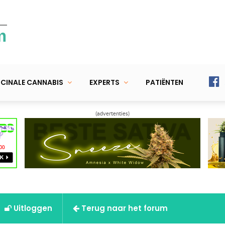
m
CINALE CANNABIS
EXPERTS
PATIËNTEN
(advertenties)
Uitloggen
Terug naar het forum