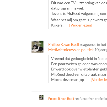
Dit was een TV uitzending van de 
dat programma wel.
Tevens is Mr.Reed volgens mij een
Waar het mij om gaat is ,er werd g
Kijkers…
[Verder lezen]
Philipe R. van Baell
reageerde in he
Mediwietnieuws en politiek
10 jaar
Vreemd dat gedoogbeleid in Nede
Een paar weken geleden was er een
Er werd ook over wietplanten gekl
Mr.Reed deed een uitspraak ,maar 
Mocht deze man ,op…
[Verder l
Philipe R. van Baell
heeft haar/zijn profielf