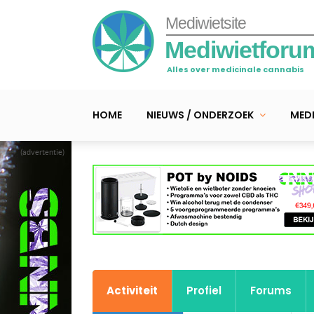
Mediwietsite
Mediwietforu
Alles over medicinale cannabis
HOME
NIEUWS / ONDERZOEK
MEDI
(advertentie)
Activiteit
Profiel
Forums