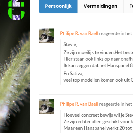
Persoonlijk
Vermeldingen
F
Philipe R. van Baell
reageerde in he
Stevie,
Ze zijn moeilijk te vinden.Het beste
Hier staan ook links op naar onafha
Ik kan zeggen dat het Hanspanel 8
En Sativa,
veel top modellen komen ook uit 
Philipe R. van Baell
reageerde in he
Hoeveel concreet bewijs wil je St
Ze zijn echter allen geschikt voor
Maar een Hanspanel werkt 20 tot 