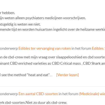
or hebben.
jn weten alleen psychiaters medicijnen voorschrijven.
tsgeldig is weten we niet.
komende tijd en worden huisartsen ingelicht over de heilzame wer
t onderwerp
Edibles ter vervanging van roken
in het forum
Edibles
an de cbd-crew met mijn vraag over slaappelooshied en cbd soorten
minant CBD enriched varieties as CBD Critical mass , CBD Shark 
 I see the method “heat and eat”…
[Verder lezen]
t onderwerp
Een aantal CBD-soorten
in het forum
(Medicinale) wi
rk cbd-soorten.Niet zo duur als cbd-crew.