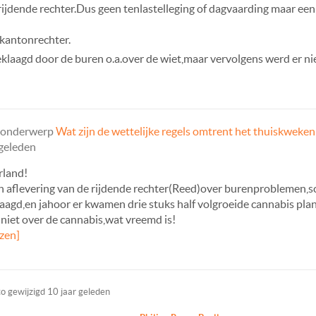
rijdende rechter.Dus geen tenlastelleging of dagvaarding maar ee
 kantonrechter.
eklaagd door de buren o.a.over de wiet,maar vervolgens werd er ni
t onderwerp
Wat zijn de wettelijke regels omtrent het thuiskweken
 geleden
rland!
 aflevering van de rijdende rechter(Reed)over burenproblemen,sc
aagd,en jahoor er kwamen drie stuks half volgroeide cannabis plan
niet over de cannabis,wat vreemd is!
ezen]
oto gewijzigd
10 jaar geleden