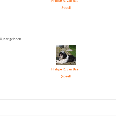
Philipe R. van Baell
@baell
0 jaar geleden
Philipe R. van Baell
@baell