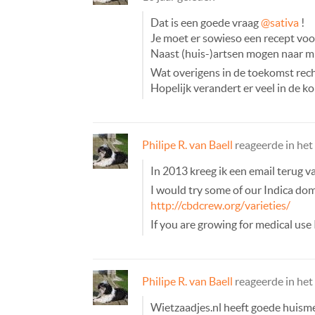
Dat is een goede vraag
@sativa
!
Je moet er sowieso een recept vo
Naast (huis-)artsen mogen naar mi
Wat overigens in de toekomst rech
Hopelijk verandert er veel in de 
Philipe R. van Baell
reageerde in he
In 2013 kreeg ik een email terug v
I would try some of our Indica do
http://cbdcrew.org/varieties/
If you are growing for medical use
Philipe R. van Baell
reageerde in he
Wietzaadjes.nl heeft goede huisme