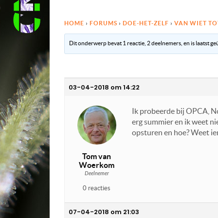
HOME
›
FORUMS
›
DOE-HET-ZELF
›
VAN WIET TO
Dit onderwerp bevat 1 reactie, 2 deelnemers, en is laatst g
03-04-2018 om 14:22
Ik probeerde bij OPCA, No
erg summier en ik weet ni
opsturen en hoe? Weet ie
Tom van
Woerkom
Deelnemer
0 reacties
07-04-2018 om 21:03