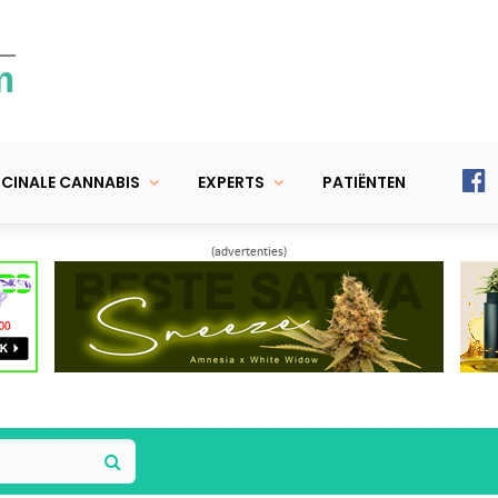
m
CINALE CANNABIS
EXPERTS
PATIËNTEN
(advertenties)