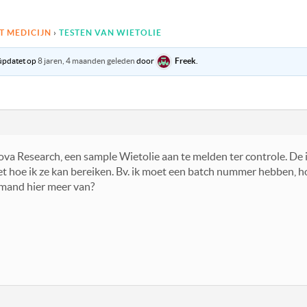
T MEDICIJN
›
TESTEN VAN WIETOLIE
eüpdatet op
8 jaren, 4 maanden geleden
door
Freek
.
va Research, een sample Wietolie aan te melden ter controle. De 
et hoe ik ze kan bereiken. Bv. ik moet een batch nummer hebben, h
mand hier meer van?