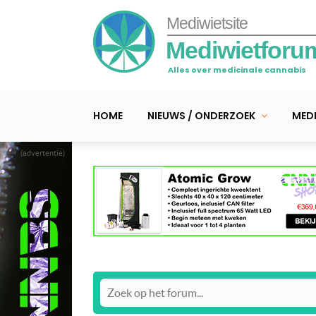
Mediwietsite
Mediwietforu
Alles over medicinale cannabis
HOME
NIEUWS / ONDERZOEK
MEDI
(advertentie)