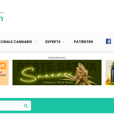
m
CINALE CANNABIS
EXPERTS
PATIËNTEN
(advertenties)