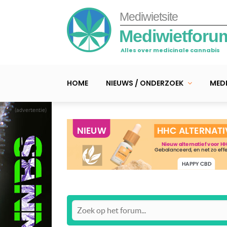
Mediwietsite
Mediwietforu
Alles over medicinale cannabis
HOME
NIEUWS / ONDERZOEK
MEDI
(advertentie)