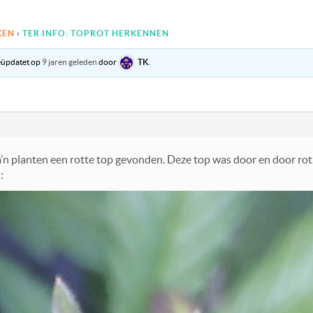
KEN
›
TER INFO: TOPROT HERKENNEN
geüpdatet op
9 jaren geleden
door
TK
.
m’n planten een rotte top gevonden. Deze top was door en door rot, 
: