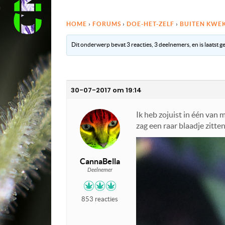
HOME
›
FORUMS
›
DOE-HET-ZELF
›
BUITEN KWE
Dit onderwerp bevat 3 reacties, 3 deelnemers, en is laatst 
30-07-2017 om 19:14
Ik heb zojuist in één van 
zag een raar blaadje zitten
CannaBella
Deelnemer
853 reacties