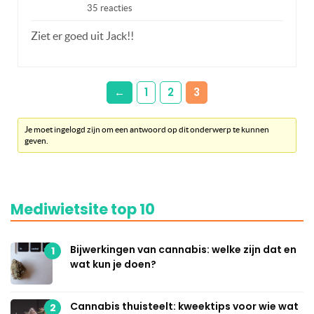
35 reacties
Ziet er goed uit Jack!!
←
1
2
3
Je moet ingelogd zijn om een antwoord op dit onderwerp te kunnen
geven.
Mediwietsite top 10
Bijwerkingen van cannabis: welke zijn dat en
1
wat kun je doen?
Cannabis thuisteelt: kweektips voor wie wat
2