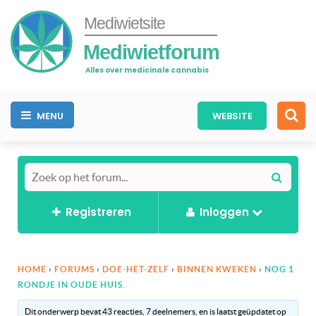
Mediwietsite
Mediwietforum
Alles over medicinale cannabis
MENU
WEBSITE
Registreren
Inloggen
HOME
›
FORUMS
›
DOE-HET-ZELF
›
BINNEN KWEKEN
›
NOG 1
RONDJE IN OUDE HUIS.
Dit onderwerp bevat 43 reacties, 7 deelnemers, en is laatst geüpdatet op