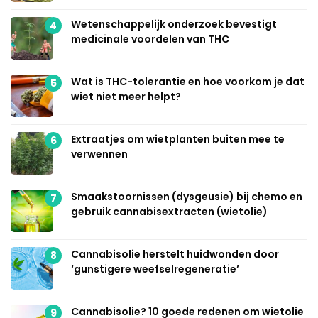
Wetenschappelijk onderzoek bevestigt
4
medicinale voordelen van THC
Wat is THC-tolerantie en hoe voorkom je dat
5
wiet niet meer helpt?
Extraatjes om wietplanten buiten mee te
6
verwennen
Smaakstoornissen (dysgeusie) bij chemo en
7
gebruik cannabisextracten (wietolie)
Cannabisolie herstelt huidwonden door
8
‘gunstigere weefselregeneratie’
Cannabisolie? 10 goede redenen om wietolie
9