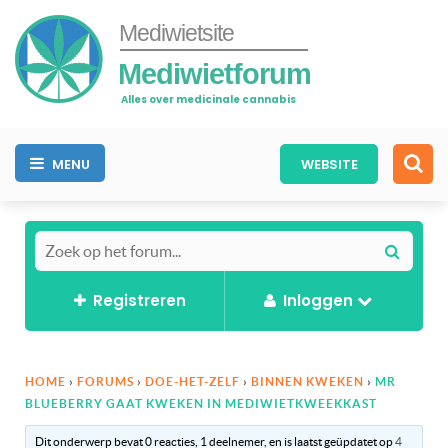
Mediwietsite
Mediwietforum
Alles over medicinale cannabis
MENU
WEBSITE
Registreren
Inloggen
HOME
›
FORUMS
›
DOE-HET-ZELF
›
BINNEN KWEKEN
›
MR
BLUEBERRY GAAT KWEKEN IN MEDIWIETKWEEKKAST
Dit onderwerp bevat 0 reacties, 1 deelnemer, en is laatst geüpdatet op
4