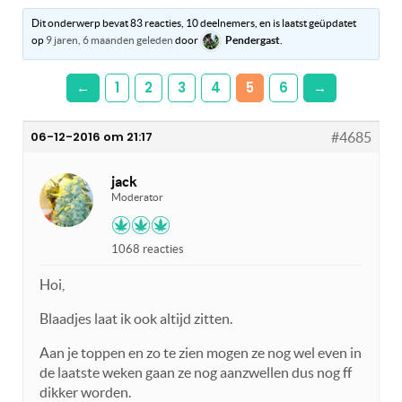
Dit onderwerp bevat 83 reacties, 10 deelnemers, en is laatst geüpdatet
op
9 jaren, 6 maanden geleden
door
Pendergast
.
←
1
2
3
4
5
6
→
06-12-2016 om 21:17
#4685
jack
Moderator
1068 reacties
Hoi,
Blaadjes laat ik ook altijd zitten.
Aan je toppen en zo te zien mogen ze nog wel even in
de laatste weken gaan ze nog aanzwellen dus nog ff
dikker worden.