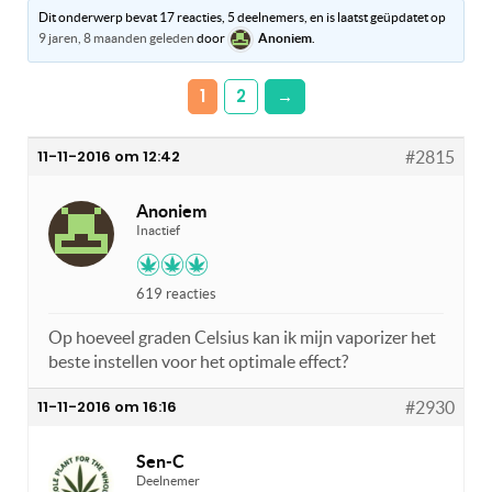
Dit onderwerp bevat 17 reacties, 5 deelnemers, en is laatst geüpdatet op
9 jaren, 8 maanden geleden
door
Anoniem
.
1
2
→
11-11-2016 om 12:42
#2815
Anoniem
Inactief
619 reacties
Op hoeveel graden Celsius kan ik mijn vaporizer het
beste instellen voor het optimale effect?
11-11-2016 om 16:16
#2930
Sen-C
Deelnemer