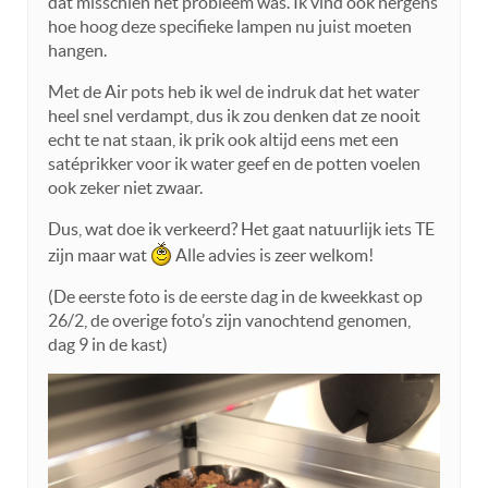
dat misschien het probleem was. Ik vind ook nergens
hoe hoog deze specifieke lampen nu juist moeten
hangen.
Met de Air pots heb ik wel de indruk dat het water
heel snel verdampt, dus ik zou denken dat ze nooit
echt te nat staan, ik prik ook altijd eens met een
satéprikker voor ik water geef en de potten voelen
ook zeker niet zwaar.
Dus, wat doe ik verkeerd? Het gaat natuurlijk iets TE
zijn maar wat
Alle advies is zeer welkom!
(De eerste foto is de eerste dag in de kweekkast op
26/2, de overige foto’s zijn vanochtend genomen,
dag 9 in de kast)