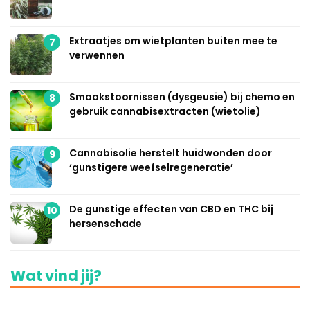
Extraatjes om wietplanten buiten mee te
7
verwennen
Smaakstoornissen (dysgeusie) bij chemo en
8
gebruik cannabisextracten (wietolie)
Cannabisolie herstelt huidwonden door
9
‘gunstigere weefselregeneratie’
De gunstige effecten van CBD en THC bij
10
hersenschade
Wat vind jij?