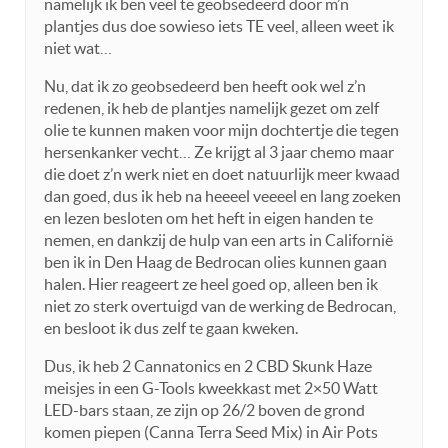
namelijk ik ben veel te geobsedeerd door m’n
plantjes dus doe sowieso iets TE veel, alleen weet ik
niet wat…
Nu, dat ik zo geobsedeerd ben heeft ook wel z’n
redenen, ik heb de plantjes namelijk gezet om zelf
olie te kunnen maken voor mijn dochtertje die tegen
hersenkanker vecht… Ze krijgt al 3 jaar chemo maar
die doet z’n werk niet en doet natuurlijk meer kwaad
dan goed, dus ik heb na heeeel veeeel en lang zoeken
en lezen besloten om het heft in eigen handen te
nemen, en dankzij de hulp van een arts in Californië
ben ik in Den Haag de Bedrocan olies kunnen gaan
halen. Hier reageert ze heel goed op, alleen ben ik
niet zo sterk overtuigd van de werking de Bedrocan,
en besloot ik dus zelf te gaan kweken.
Dus, ik heb 2 Cannatonics en 2 CBD Skunk Haze
meisjes in een G-Tools kweekkast met 2×50 Watt
LED-bars staan, ze zijn op 26/2 boven de grond
komen piepen (Canna Terra Seed Mix) in Air Pots