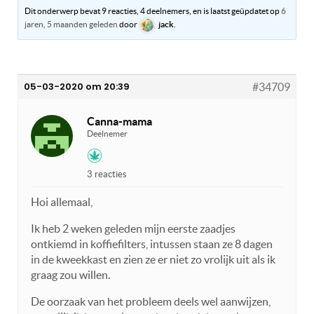
Dit onderwerp bevat 9 reacties, 4 deelnemers, en is laatst geüpdatet op
6
jaren, 5 maanden geleden
door
jack
.
05-03-2020 om 20:39
#34709
Canna-mama
Deelnemer
3 reacties
Hoi allemaal,
Ik heb 2 weken geleden mijn eerste zaadjes
ontkiemd in koffiefilters, intussen staan ze 8 dagen
in de kweekkast en zien ze er niet zo vrolijk uit als ik
graag zou willen.
De oorzaak van het probleem deels wel aanwijzen,