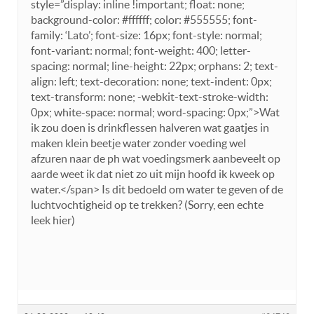
style=”display: inline !important; float: none;
background-color: #ffffff; color: #555555; font-
family: ‘Lato’; font-size: 16px; font-style: normal;
font-variant: normal; font-weight: 400; letter-
spacing: normal; line-height: 22px; orphans: 2; text-
align: left; text-decoration: none; text-indent: 0px;
text-transform: none; -webkit-text-stroke-width:
0px; white-space: normal; word-spacing: 0px;”>Wat
ik zou doen is drinkflessen halveren wat gaatjes in
maken klein beetje water zonder voeding wel
afzuren naar de ph wat voedingsmerk aanbeveelt op
aarde weet ik dat niet zo uit mijn hoofd ik kweek op
water.</span> Is dit bedoeld om water te geven of de
luchtvochtigheid op te trekken? (Sorry, een echte
leek hier)