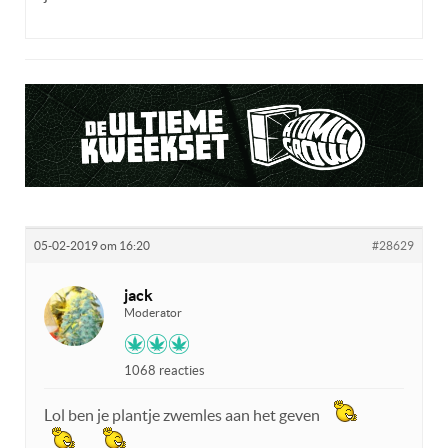
05-02-2019 om 16:20
#28629
jack
Moderator
1068 reacties
Lol ben je plantje zwemles aan het geven