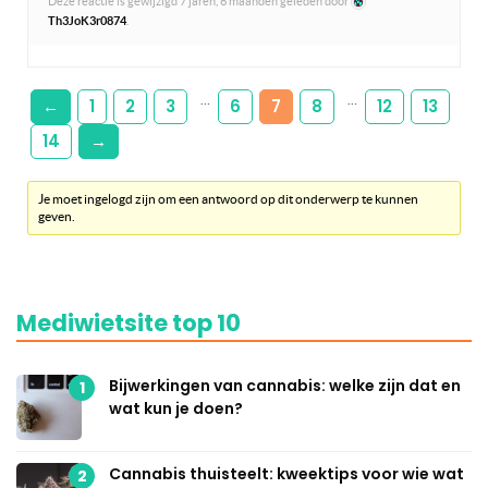
Deze reactie is gewijzigd 7 jaren, 6 maanden geleden door
Th3JoK3r0874
.
…
…
←
1
2
3
6
7
8
12
13
14
→
Je moet ingelogd zijn om een antwoord op dit onderwerp te kunnen
geven.
Mediwietsite top 10
Bijwerkingen van cannabis: welke zijn dat en
1
wat kun je doen?
Cannabis thuisteelt: kweektips voor wie wat
2