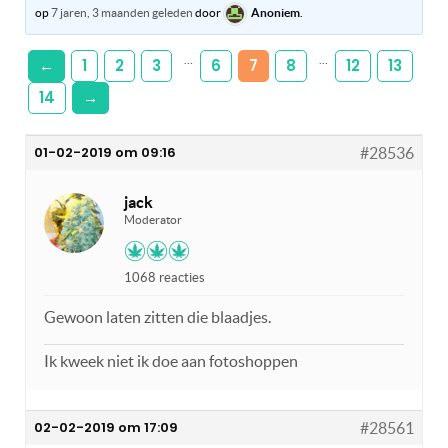
op
7 jaren, 3 maanden geleden
door
Anoniem
.
…
…
←
1
2
3
6
7
8
12
13
14
→
01-02-2019 om 09:16
#28536
jack
Moderator
1068 reacties
Gewoon laten zitten die blaadjes.
Ik kweek niet ik doe aan fotoshoppen
02-02-2019 om 17:09
#28561