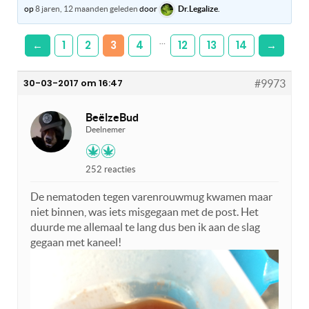
op
8 jaren, 12 maanden geleden
door
Dr.Legalize
.
…
←
1
2
3
4
12
13
14
→
30-03-2017 om 16:47
#9973
BeëlzeBud
Deelnemer
252 reacties
De nematoden tegen varenrouwmug kwamen maar
niet binnen, was iets misgegaan met de post. Het
duurde me allemaal te lang dus ben ik aan de slag
gegaan met kaneel!