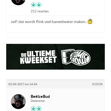
252 reacties
oef! dat wordt flink veel kaneelwater maken..
02-04-2017 om 14:44
#10038
BeëlzeBud
Deelnemer