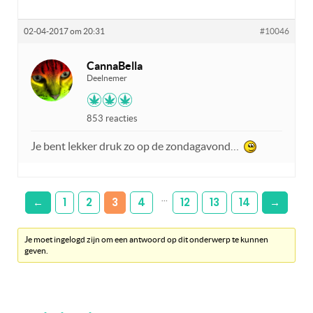
02-04-2017 om 20:31
#10046
CannaBella
Deelnemer
853 reacties
Je bent lekker druk zo op de zondagavond…
…
←
1
2
3
4
12
13
14
→
Je moet ingelogd zijn om een antwoord op dit onderwerp te kunnen
geven.