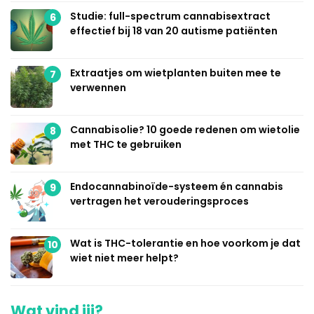
Studie: full-spectrum cannabisextract
6
effectief bij 18 van 20 autisme patiënten
Extraatjes om wietplanten buiten mee te
7
verwennen
Cannabisolie? 10 goede redenen om wietolie
8
met THC te gebruiken
Endocannabinoïde-systeem én cannabis
9
vertragen het verouderingsproces
Wat is THC-tolerantie en hoe voorkom je dat
10
wiet niet meer helpt?
Wat vind jij?