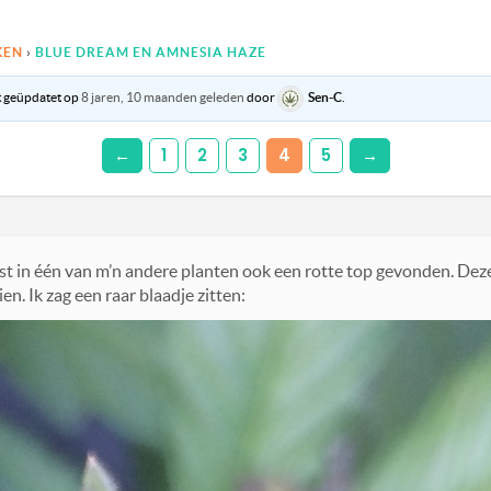
KEN
›
BLUE DREAM EN AMNESIA HAZE
st geüpdatet op
8 jaren, 10 maanden geleden
door
Sen-C
.
←
1
2
3
4
5
→
uist in één van m’n andere planten ook een rotte top gevonden. De
ien. Ik zag een raar blaadje zitten: