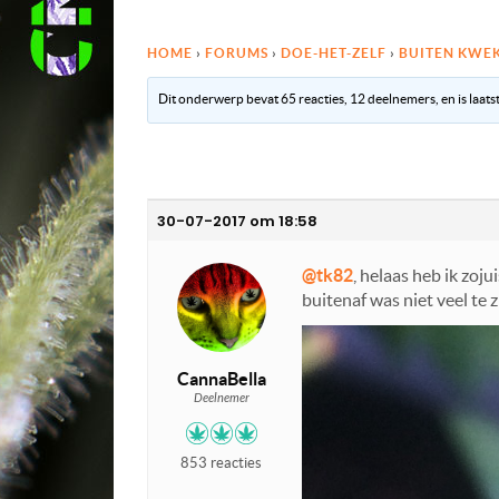
HOME
›
FORUMS
›
DOE-HET-ZELF
›
BUITEN KWE
Dit onderwerp bevat 65 reacties, 12 deelnemers, en is laat
30-07-2017 om 18:58
@tk82
, helaas heb ik zoj
buitenaf was niet veel te z
CannaBella
Deelnemer
853 reacties