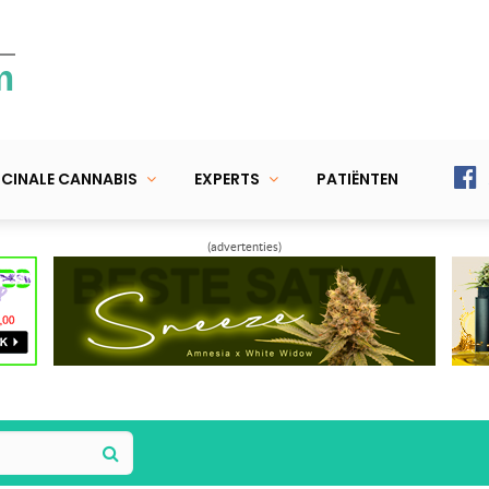
m
CINALE CANNABIS
EXPERTS
PATIËNTEN
(advertenties)