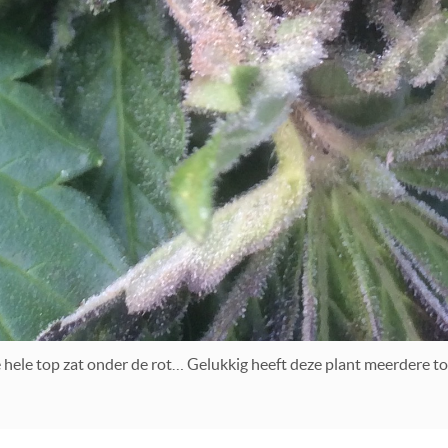
hele top zat onder de rot… Gelukkig heeft deze plant meerdere to