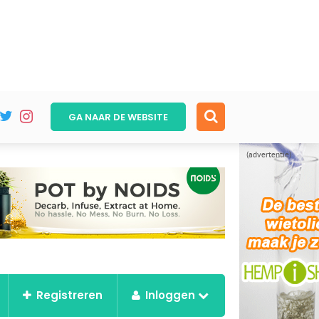
GA NAAR DE
WEBSITE
(advertentie)
Registreren
Inloggen