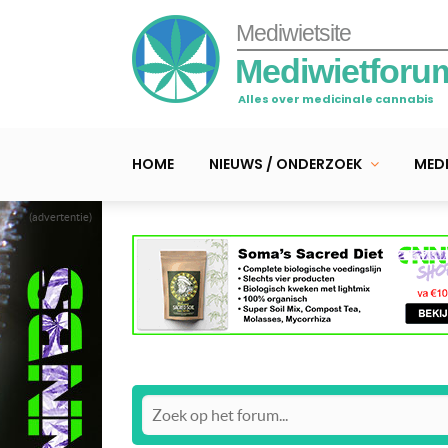
Mediwietsite
Mediwietforu
Alles over medicinale cannabis
HOME
NIEUWS / ONDERZOEK
MEDI
(advertentie)