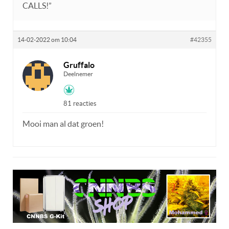
CALLS!”
14-02-2022 om 10:04
#42355
Gruffalo
Deelnemer
81 reacties
Mooi man al dat groen!