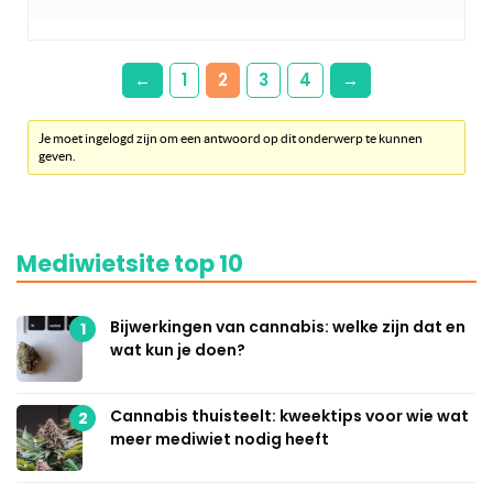
←
1
2
3
4
→
Je moet ingelogd zijn om een antwoord op dit onderwerp te kunnen
geven.
Mediwietsite top 10
Bijwerkingen van cannabis: welke zijn dat en
1
wat kun je doen?
Cannabis thuisteelt: kweektips voor wie wat
2
meer mediwiet nodig heeft