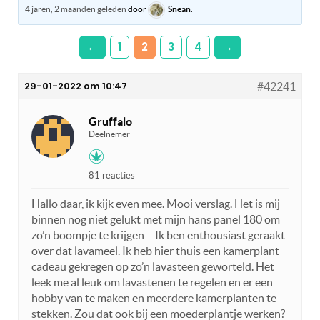
4 jaren, 2 maanden geleden
door
Snean
.
←
1
2
3
4
→
29-01-2022 om 10:47
#42241
Gruffalo
Deelnemer
81 reacties
Hallo daar, ik kijk even mee. Mooi verslag. Het is mij
binnen nog niet gelukt met mijn hans panel 180 om
zo’n boompje te krijgen… Ik ben enthousiast geraakt
over dat lavameel. Ik heb hier thuis een kamerplant
cadeau gekregen op zo’n lavasteen geworteld. Het
leek me al leuk om lavastenen te regelen en er een
hobby van te maken en meerdere kamerplanten te
stekken. Zou dat ook bij een moederplantje werken?