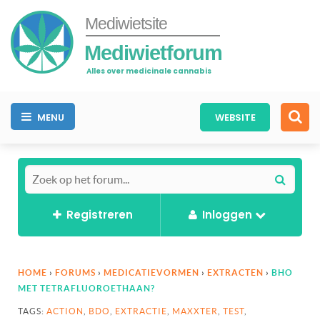
Mediwietsite
Mediwietforum
Alles over medicinale cannabis
MENU
WEBSITE
Registreren
Inloggen
HOME
›
FORUMS
›
MEDICATIEVORMEN
›
EXTRACTEN
›
BHO
MET TETRAFLUOROETHAAN?
TAGS:
ACTION
,
BDO
,
EXTRACTIE
,
MAXXTER
,
TEST
,