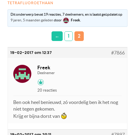
TETRAFLUOROETHAAN
Dit onderwerp bevat 19 reacties, 7 deelnemers, en is laatst geüpdatet op
9 jaren, 5 maanden geleden
door
Freek
.
←
1
2
19-02-2017 om 12:37
#7866
Freek
Deelnemer
20 reacties
Ben ook heel benieuwd, zó voordelig ben ik het nog
niet tegen gekomen.
Krijg er bijna dorst van
19-02-2017 om 20:11
#7897