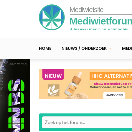
Mediwietsite
Mediwietforu
Alles over medicinale cannabis
HOME
NIEUWS / ONDERZOEK
MEDI
(advertentie)