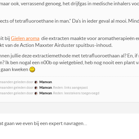
maar ook, verrassend genoeg, het drijfgas in medische inhalers v
ects of tetrafluoroethane in man.” Da’s in ieder geval al mooi. Mind
t bij
Gielen aroma
die extracten maakte voor aromatherapieën e
akt van de Action Maxxter Airduster spuitbus-inhoud.
nnen jullie deze extractiemethode met tetrafluoroethaan al? En, if 
? Ik ben nogal een n00b op wietgebied, heb nog nooit een plant va
g gaan kweken
 6 maanden geleden door
Manvan
.
 6 maanden geleden door
Manvan
. Reden: links aangepast
 6 maanden geleden door
Manvan
. Reden: leestekens toegevoegd
dat gaan we even bij een expert navragen…