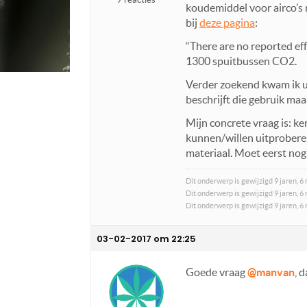
koudemiddel voor airco’s 
bij
deze pagina
:
“There are no reported eff
1300 spuitbussen CO2.
Verder zoekend kwam ik ui
beschrijft die gebruik ma
Mijn concrete vraag is: ke
kunnen/willen uitproberen
materiaal. Moet eerst no
Dit onderwerp is gewijzigd 9 jaren,
Dit onderwerp is gewijzigd 9 jaren,
Dit onderwerp is gewijzigd 9 jaren,
03-02-2017 om 22:25
Goede vraag
@manvan
, 