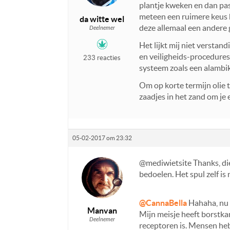
plantje kweken en dan pas 
meteen een ruimere keus h
da witte wel
deze allemaal een andere
Deelnemer
Het lijkt mij niet verstan
en veiligheids-procedures k
233 reacties
systeem zoals een alambik
Om op korte termijn olie t
zaadjes in het zand om je
05-02-2017 om 23:32
@mediwietsite Thanks, di
bedoelen. Het spul zelf is n
@CannaBella
Hahaha, nu s
Manvan
Mijn meisje heeft borstka
Deelnemer
receptoren is. Mensen heb