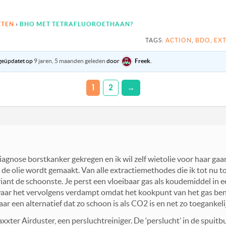
CTEN
›
BHO MET TETRAFLUOROETHAAN?
TAGS:
ACTION
,
BDO
,
EX
 geüpdatet op
9 jaren, 5 maanden geleden
door
Freek
.
1
2
→
iagnose borstkanker gekregen en ik wil zelf wietolie voor haar 
de olie wordt gemaakt. Van alle extractiemethodes die ik tot nu t
riant de schoonste. Je perst een vloeibaar gas als koudemiddel in
ar het vervolgens verdampt omdat het kookpunt van het gas ben
r een alternatief dat zo schoon is als CO2 is en net zo toegankelij
xter Airduster, een persluchtreiniger. De ‘perslucht’ in de spuitb