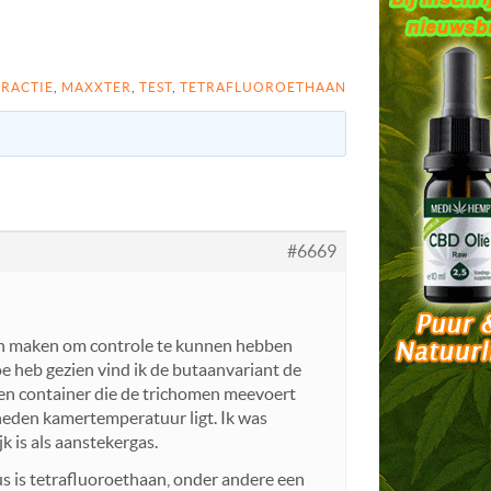
TRACTIE
,
MAXXTER
,
TEST
,
TETRAFLUOROETHAAN
#6669
gaan maken om controle te kunnen hebben
oe heb gezien vind ik de butaanvariant de
 een container die de trichomen meevoert
eden kamertemperatuur ligt. Ik was
k is als aanstekergas.
us is tetrafluoroethaan, onder andere een