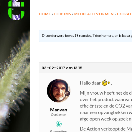
HOME
›
FORUMS
›
MEDICATIEVORMEN
›
EXTRA
Dit onderwerp bevat 19 reacties, 7 deelnemers, en is laatst
03-02-2017 om 13:15
Hallo daar
,
Mijn vrouw heeft net de d
over het product waarvan 
efficiëntste en de CO2 va
Manvan
naar een opvangbekken wa
Deelnemer
afgelopen week op zoek naa
De Action verkoopt de Max
9 reacties