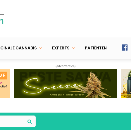
m
CINALE CANNABIS
EXPERTS
PATIËNTEN
(advertenties)