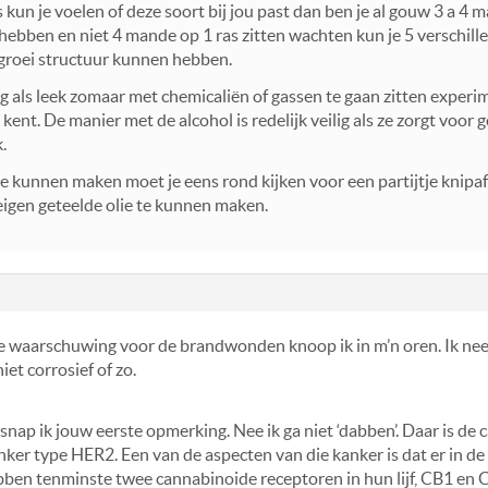
kun je voelen of deze soort bij jou past dan ben je al gouw 3 a 4 m
ebben en niet 4 mande op 1 ras zitten wachten kun je 5 verschill
 groei structuur kunnen hebben.
dig als leek zomaar met chemicaliën of gassen te gaan zitten exper
ent. De manier met de alcohol is redelijk veilig als ze zorgt voor g
.
e kunnen maken moet je eens rond kijken voor een partijtje knipafv
 eigen geteelde olie te kunnen maken.
e waarschuwing voor de brandwonden knoop ik in m’n oren. Ik n
iet corrosief of zo.
nap ik jouw eerste opmerking. Nee ik ga niet ‘dabben’. Daar is de c
nker type HER2. Een van de aspecten van die kanker is dat er in d
ben tenminste twee cannabinoide receptoren in hun lijf, CB1 en CB2