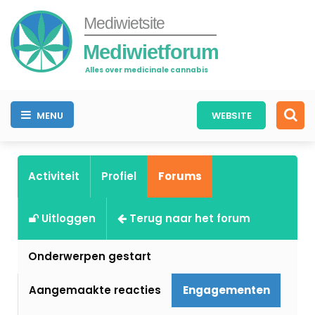
Mediwietsite
Mediwietforum
Alles over medicinale cannabis
MENU
WEBSITE
Activiteit
Profiel
Forums
Uitloggen
Terug naar het forum
Onderwerpen gestart
Aangemaakte reacties
Engagementen