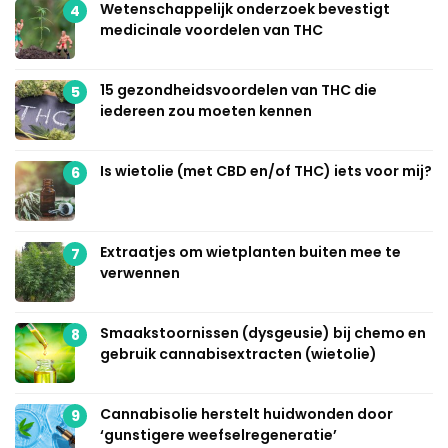
Wetenschappelijk onderzoek bevestigt
4
medicinale voordelen van THC
15 gezondheidsvoordelen van THC die
5
iedereen zou moeten kennen
Is wietolie (met CBD en/of THC) iets voor mij?
6
Extraatjes om wietplanten buiten mee te
7
verwennen
Smaakstoornissen (dysgeusie) bij chemo en
8
gebruik cannabisextracten (wietolie)
Cannabisolie herstelt huidwonden door
9
‘gunstigere weefselregeneratie’