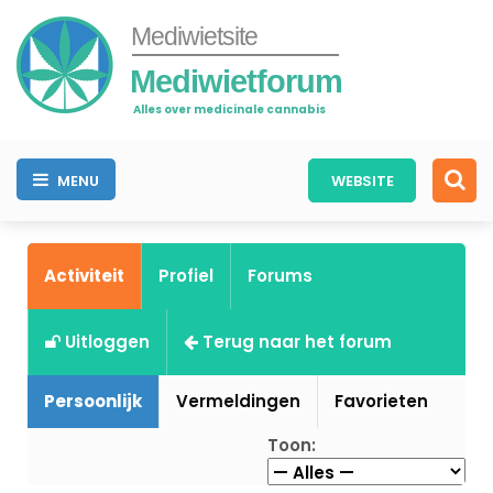
Mediwietsite
Mediwietforum
Alles over medicinale cannabis
MENU
WEBSITE
Activiteit
Profiel
Forums
Uitloggen
Terug naar het forum
Persoonlijk
Vermeldingen
Favorieten
Toon: