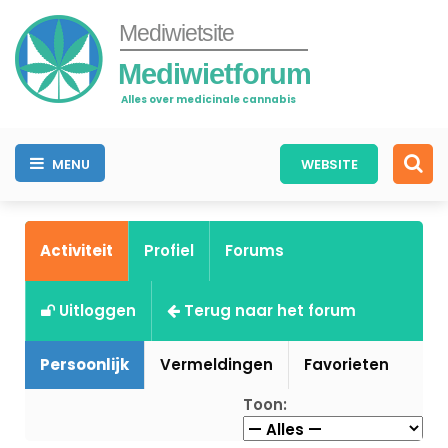
Mediwietsite
Mediwietforum
Alles over medicinale cannabis
MENU
WEBSITE
Activiteit
Profiel
Forums
Uitloggen
Terug naar het forum
Persoonlijk
Vermeldingen
Favorieten
Toon: