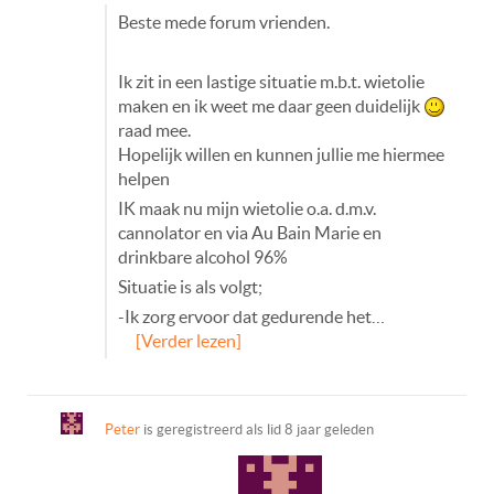
Beste mede forum vrienden.
Ik zit in een lastige situatie m.b.t. wietolie
maken en ik weet me daar geen duidelijk
raad mee.
Hopelijk willen en kunnen jullie me hiermee
helpen
IK maak nu mijn wietolie o.a. d.m.v.
cannolator en via Au Bain Marie en
drinkbare alcohol 96%
Situatie is als volgt;
-Ik zorg ervoor dat gedurende het…
[Verder lezen]
Peter
is geregistreerd als lid
8 jaar geleden