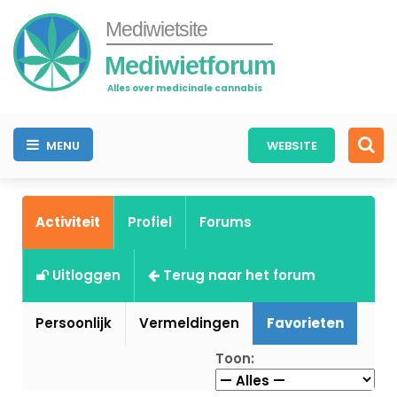
Mediwietsite
Mediwietforum
Alles over medicinale cannabis
MENU
WEBSITE
Activiteit
Profiel
Forums
Uitloggen
Terug naar het forum
Persoonlijk
Vermeldingen
Favorieten
Toon: