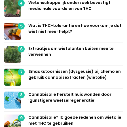
Wetenschappelijk onderzoek bevestigt
4
medicinale voordelen van THC
Wat is THC-tolerantie en hoe voorkom je dat
5
wiet niet meer helpt?
Extraatjes om wietplanten buiten mee te
6
verwennen
Smaakstoornissen (dysgeusie) bij chemo en
7
gebruik cannabisextracten (wietolie)
Cannabisolie herstelt huidwonden door
8
‘gunstigere weefselregeneratie’
Cannabisolie? 10 goede redenen om wietolie
9
met THC te gebruiken