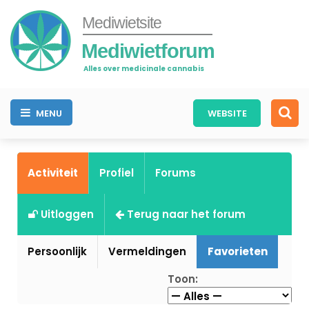
Mediwietsite
Mediwietforum
Alles over medicinale cannabis
MENU
WEBSITE
Activiteit
Profiel
Forums
Uitloggen
Terug naar het forum
Persoonlijk
Vermeldingen
Favorieten
Toon: