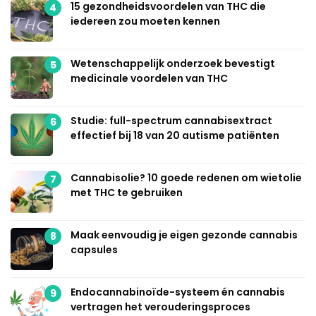
15 gezondheidsvoordelen van THC die
4
iedereen zou moeten kennen
Wetenschappelijk onderzoek bevestigt
5
medicinale voordelen van THC
Studie: full-spectrum cannabisextract
6
effectief bij 18 van 20 autisme patiënten
Cannabisolie? 10 goede redenen om wietolie
7
met THC te gebruiken
Maak eenvoudig je eigen gezonde cannabis
8
capsules
Endocannabinoïde-systeem én cannabis
9
vertragen het verouderingsproces