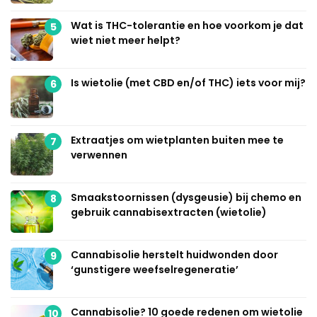
Wat is THC-tolerantie en hoe voorkom je dat
5
wiet niet meer helpt?
Is wietolie (met CBD en/of THC) iets voor mij?
6
Extraatjes om wietplanten buiten mee te
7
verwennen
Smaakstoornissen (dysgeusie) bij chemo en
8
gebruik cannabisextracten (wietolie)
Cannabisolie herstelt huidwonden door
9
‘gunstigere weefselregeneratie’
Cannabisolie? 10 goede redenen om wietolie
10